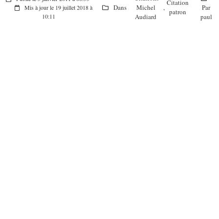
Citation
Dans
Michel
,
Par
Mis à jour le 19 juillet 2018 à
patron
Audiard
paul
10:11