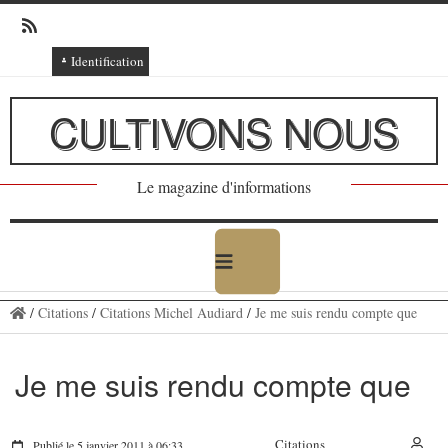
Identification
Connexion
CULTIVONS NOUS
Connexion via Facebook
Inscription
Le magazine d'informations
Ajout texte ou poème
/
Citations
/
Citations Michel Audiard
/
Je me suis rendu compte que
Je me suis rendu compte que
Citations
Publié le 5 janvier 2011 à 06:33