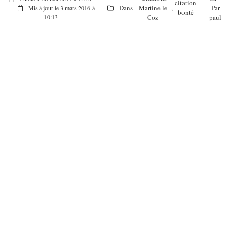
citation
Dans
Martine le
,
Par
Mis à jour le 3 mars 2016 à
bonté
Coz
paul
10:13