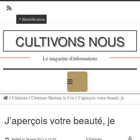
Identification
Connexion
CULTIVONS NOUS
Connexion via Facebook
Inscription
Le magazine d'informations
Ajout texte ou poème
/
Citations
/
Citations Martine le Coz
/
J’aperçois votre beauté, je
J’aperçois votre beauté, je
Citations
Publié le 26 mai 2011 à 15:20