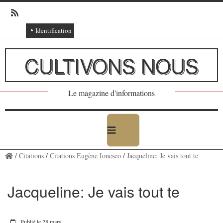
Identification
Connexion
CULTIVONS NOUS
Connexion via Facebook
Inscription
Le magazine d'informations
Ajout texte ou poème
/
Citations
/
Citations Eugène Ionesco
/
Jacqueline: Je vais tout te
Jacqueline: Je vais tout te
Publié le 28 mars