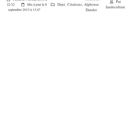
Par
Dans
Citations
,
Alphonse
22:32
Mis à jour le 8
fandeculture
Daudet
septembre 2013 à 13:47