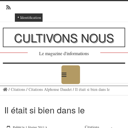
Identification
Connexion
CULTIVONS NOUS
Connexion via Facebook
Inscription
Le magazine d'informations
Ajout texte ou poème
/
Citations
/
Citations Alphonse Daudet
/
Il était si bien dans le
Il était si bien dans le
Citations
Publié le 1 février 2011 à