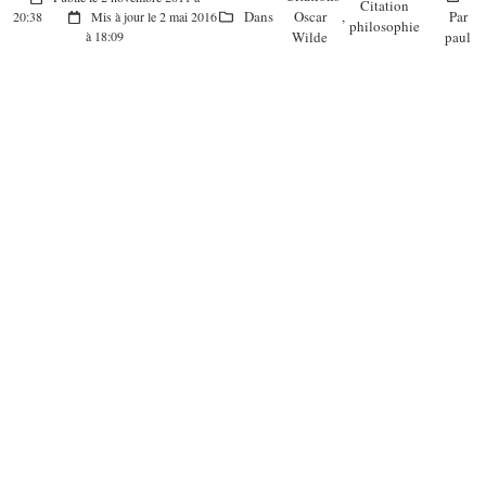
Citation
Dans
Oscar
,
Par
20:38
Mis à jour le 2 mai 2016
philosophie
Wilde
paul
à 18:09