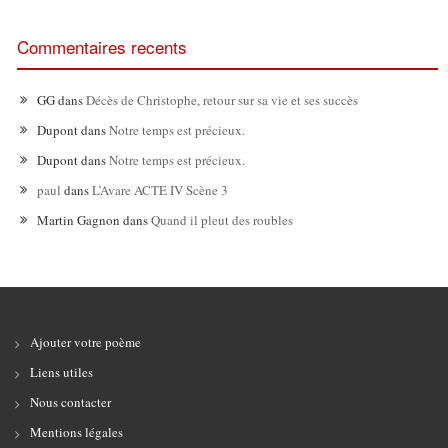
Commentaires recents
GG
dans
Décès de Christophe, retour sur sa vie et ses succès
Dupont
dans
Notre temps est précieux.
Dupont
dans
Notre temps est précieux.
paul
dans
L’Avare ACTE IV Scène 3
Martin Gagnon
dans
Quand il pleut des roubles
Ajouter votre poème
Liens utiles
Nous contacter
Mentions légales