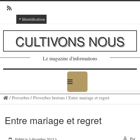
Identification
Connexion
CULTIVONS NOUS
Connexion via Facebook
Inscription
Le magazine d'informations
Ajout texte ou poème
/
Proverbes
/
Proverbes bretons
/
Entre mariage et regret
Entre mariage et regret
Par
Publié le 3 décembre 2015 à