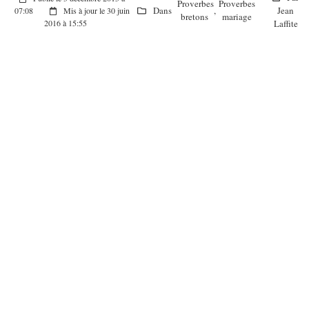
Proverbes
Proverbes
Dans
,
Jean
07:08
Mis à jour le 30 juin
bretons
mariage
Laffite
2016 à 15:55