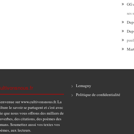
GG
ses 
Dup
Dup
pau
Mar
Lemagny
ultivonsnous.fr
Politique de confidentialité
ienvenue sur www.cultivonsnous.fr. La
lture le savoir se partagent et c'est avec
ie que nous vous offrons des milliers de
overbes, des citations, des poèmes des
omans. Soumettez aussi vos textes vos
èmes, aux lecteurs.