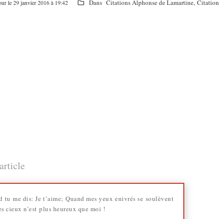
Dans
Citations Alphonse de Lamartine
,
Citatio
our le 29 janvier 2016 à 19:42
article
nd tu me dis: Je t’aime; Quand mes yeux enivrés se soulèvent
les cieux n’est plus heureux que moi !