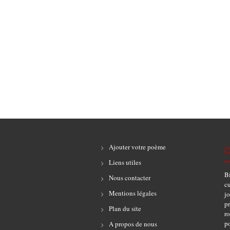
Ajouter votre poème
C
Liens utiles
B
Nous contacter
cu
Mentions légales
jo
pr
Plan du site
r
po
A propos de nous