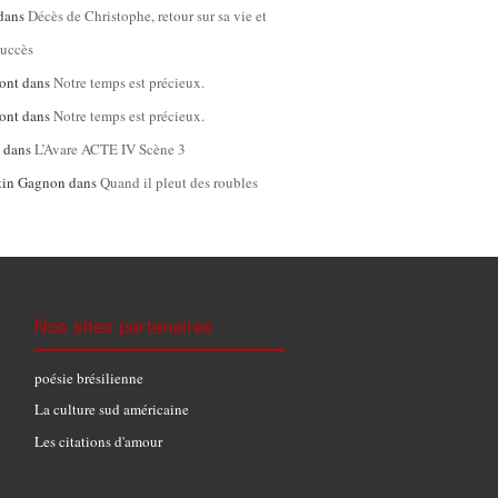
dans
Décès de Christophe, retour sur sa vie et
succès
ont
dans
Notre temps est précieux.
ont
dans
Notre temps est précieux.
l
dans
L’Avare ACTE IV Scène 3
tin Gagnon
dans
Quand il pleut des roubles
Nos sites partenaires
poésie brésilienne
La culture sud américaine
Les citations d'amour