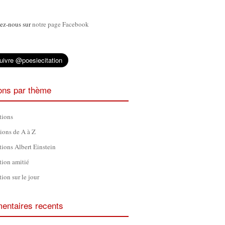
ez-nous sur
notre page Facebook
ions par thème
tions
tions de A à Z
tions Albert Einstein
tion amitié
tion sur le jour
ntaires recents