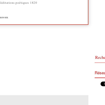
éditations poétiques 1820
eureux
Résea