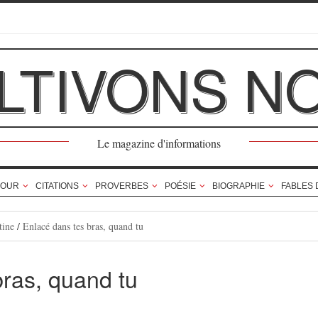
LTIVONS N
Le magazine d'informations
OUR
CITATIONS
PROVERBES
POÉSIE
BIOGRAPHIE
FABLES 
tine
/
Enlacé dans tes bras, quand tu
bras, quand tu