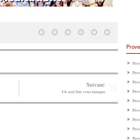
Prove
Prov
Prov
Prov
Suivant:
Prov
Un seul être vous manque
Prov
Prov
Prov
Prov
Prov