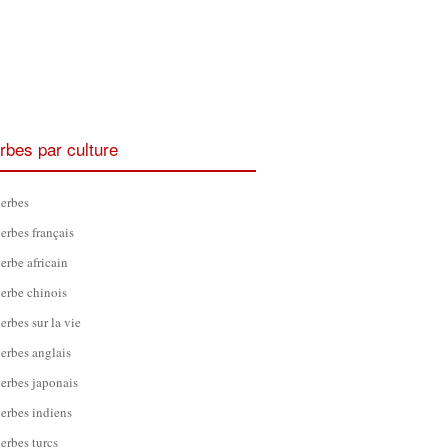
rbes par culture
erbes
erbes français
erbe africain
erbe chinois
erbes sur la vie
erbes anglais
erbes japonais
erbes indiens
erbes turcs