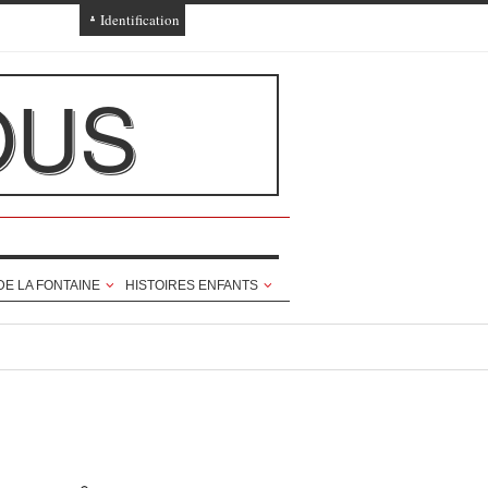
Identification
Connexion
OUS
Connexion via Facebook
Inscription
Ajout texte ou poème
DE LA FONTAINE
HISTOIRES ENFANTS