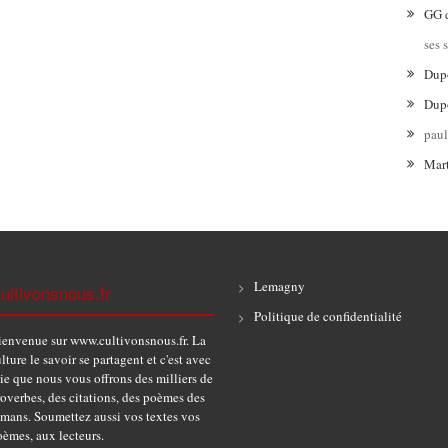
GG
ses 
Dup
Dup
pau
Mar
Lemagny
ultivonsnous.fr
Politique de confidentialité
ienvenue sur www.cultivonsnous.fr. La
lture le savoir se partagent et c'est avec
ie que nous vous offrons des milliers de
overbes, des citations, des poèmes des
omans. Soumettez aussi vos textes vos
èmes, aux lecteurs.