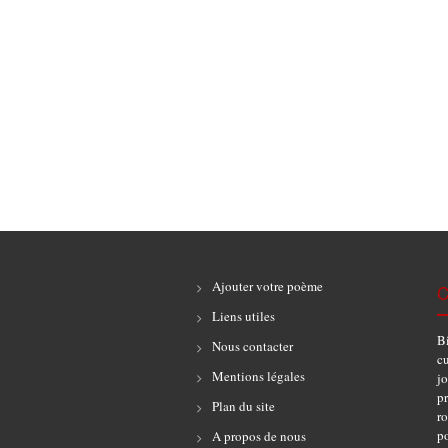
Ajouter votre poème
C
Liens utiles
B
Nous contacter
cu
Mentions légales
jo
pr
Plan du site
r
po
A propos de nous