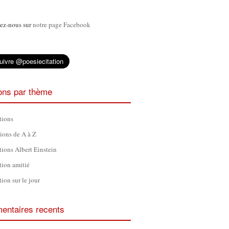
ez-nous sur
notre page Facebook
ions par thème
tions
tions de A à Z
tions Albert Einstein
tion amitié
tion sur le jour
ntaires recents