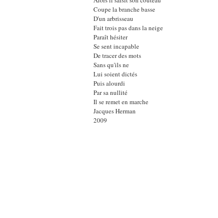
Alors il saisit son couteau
Coupe la branche basse
D'un arbrisseau
Fait trois pas dans la neige
Paraît hésiter
Se sent incapable
De tracer des mots
Sans qu'ils ne
Lui soient dictés
Puis alourdi
Par sa nullité
Il se remet en marche
Jacques Herman
2009