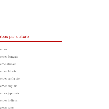
rbes par culture
erbes
erbes français
erbe africain
erbe chinois
erbes sur la vie
erbes anglais
erbes japonais
erbes indiens
erbes turcs