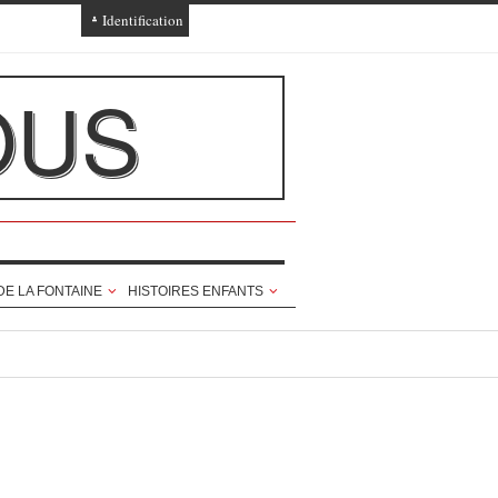
Identification
Connexion
OUS
Connexion via Facebook
Inscription
Ajout texte ou poème
DE LA FONTAINE
HISTOIRES ENFANTS