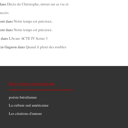
dans
Décès de Christophe, retour sur sa vie et
succès
ont
dans
Notre temps est précieux.
ont
dans
Notre temps est précieux.
l
dans
L’Avare ACTE IV Scène 3
tin Gagnon
dans
Quand il pleut des roubles
Nos sites partenaires
poésie brésilienne
La culture sud américaine
Les citations d'amour