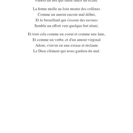
Parfois un flot qui saute lance un éclair.
La forme molle au loin monte des collines
Comme un amour encore mal défini,
Et le brouillard qui s'essore des ravines
Semble un effort vers quelque but réuni.
Et tout cela comme un coeur et comme une âme,
Et comme un verbe, et d'un amour virginal
Adore, s'ouvre en une extase et réclame
Le Dieu clément qui nous gardera du mal.