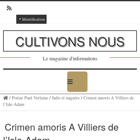
Identification
Connexion
CULTIVONS NOUS
Connexion via Facebook
Inscription
Le magazine d'informations
Ajout texte ou poème
/
Poésie Paul Verlaine
/
Jadis et naguère
/
Crimen amoris A Villiers de
l’Isle-Adam
Crimen amoris A Villiers de
l’Isle-Adam