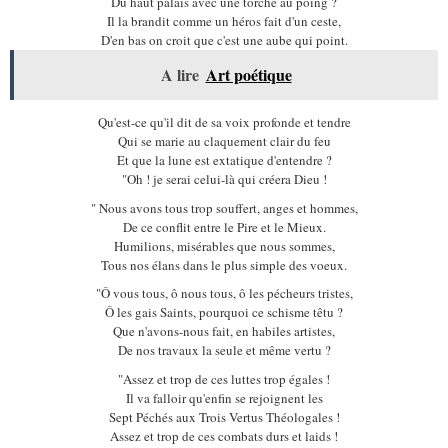
Du haut palais avec une torche au poing ?
Il la brandit comme un héros fait d'un ceste,
D'en bas on croit que c'est une aube qui point.
A lire
Art poétique
Qu'est-ce qu'il dit de sa voix profonde et tendre
Qui se marie au claquement clair du feu
Et que la lune est extatique d'entendre ?
"Oh ! je serai celui-là qui créera Dieu !
" Nous avons tous trop souffert, anges et hommes,
De ce conflit entre le Pire et le Mieux.
Humilions, misérables que nous sommes,
Tous nos élans dans le plus simple des voeux.
"Ô vous tous, ô nous tous, ô les pécheurs tristes,
Ô les gais Saints, pourquoi ce schisme têtu ?
Que n'avons-nous fait, en habiles artistes,
De nos travaux la seule et même vertu ?
"Assez et trop de ces luttes trop égales !
Il va falloir qu'enfin se rejoignent les
Sept Péchés aux Trois Vertus Théologales !
Assez et trop de ces combats durs et laids !