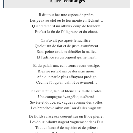
A lire
Vendanges
Il dit tout bas une espèce de prière,
Les yeux au ciel où le feu monte en léchant…
Quand retentit un affreux coup de tonnerre,
Et c'est la fin de l'allégresse et du chant.
On n'avait pas agréé le sacrifice :
Quelqu'un de fort et de juste assurément
Sans peine avait su démêler la malice
Et l'artifice en un orgueil qui se ment.
Et du palais aux cent tours aucun vestige,
Rien ne resta dans ce désastre inouï,
Afin que par le plus effrayant prodige
Ceci ne fût qu'un vain rêve évanoui…
Et c'est la nuit, la nuit bleue aux mille étoiles ;
Une campagne évangélique s'étend,
Sévère et douce, et, vagues comme des voiles,
Les branches d'arbre ont l'air d'ailes s'agitant.
De froids ruisseaux courent sur un lit de pierre ;
Les doux hiboux nagent vaguement dans l'air
Tout embaumé de mystère et de prière :