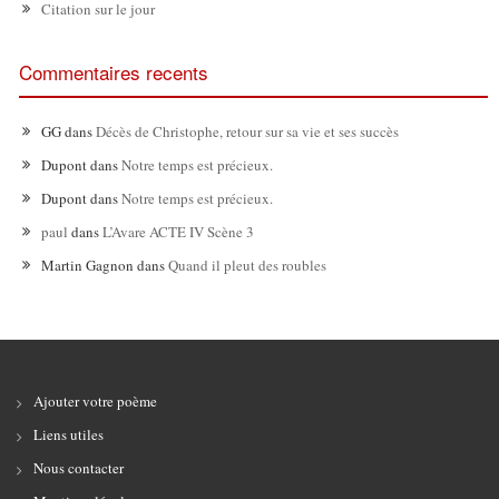
Citation sur le jour
Commentaires recents
GG
dans
Décès de Christophe, retour sur sa vie et ses succès
Dupont
dans
Notre temps est précieux.
Dupont
dans
Notre temps est précieux.
paul
dans
L’Avare ACTE IV Scène 3
Martin Gagnon
dans
Quand il pleut des roubles
Ajouter votre poème
Liens utiles
Nous contacter