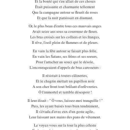
Et la bonté qui s'en allait de ces choses
Était puissante et charmante tellement
Que la campagne autour se fleurit de roses
Et que la nuit paraissait en diamant.
Or, le plus beau d'entre tous ces mauvais anges
Avait seize ans sous sa couronne de fleurs.
Les bras croisés sur les colliers et les franges,
Il rêve, l'oeil plein de flammes et de pleurs.
En vain la fête autour se faisait plus folle,
En vain les Satans, ses frères et ses soeurs,
Pour l'arracher au souci qui le désole,
L'encourageaient d'appels de bras caresseurs :
Il résistait à toutes câlineries,
Et le chagrin mettait un papillon noir
A son cher front tout brûlant d'orfèvreries.
Ô l'immortel et terrible désespoir !
Il leur disait : " Ô vous, laissez-moi tranquille ! "
Puis, les ayant baisés tous bien tendrement,
Il s'évada d'avec eux d'un geste agile,
Leur laissant aux mains des pans de vêtement.
Le voyez-vous sur la tour la plus céleste