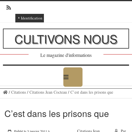
Identification
Connexion
CULTIVONS NOUS
Connexion via Facebook
Inscription
Le magazine d'informations
Ajout texte ou poème
/
Citations
/
Citations Jean Cocteau
/
C’est dans les prisons que
C’est dans les prisons que
Citations Jean
Par
Publié le 3 janvier 2011 à