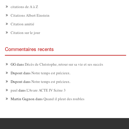
citations de A à Z
Citations Albert Einstein
Citation amitié
Citation sur le jour
Commentaires recents
GG
dans
Décès de Christophe, retour sur sa vie et ses succès
Dupont
dans
Notre temps est précieux.
Dupont
dans
Notre temps est précieux.
paul
dans
L’Avare ACTE IV Scène 3
Martin Gagnon
dans
Quand il pleut des roubles