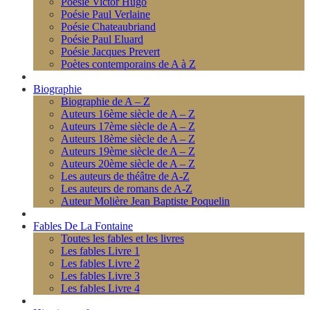
Poésie Victor Hugo
Poésie Paul Verlaine
Poésie Chateaubriand
Poésie Paul Eluard
Poésie Jacques Prevert
Poètes contemporains de A à Z
Biographie
Biographie de A – Z
Auteurs 16ème siècle de A – Z
Auteurs 17ème siècle de A – Z
Auteurs 18ème siècle de A – Z
Auteurs 19ème siècle de A – Z
Auteurs 20ème siècle de A – Z
Les auteurs de théâtre de A-Z
Les auteurs de romans de A-Z
Auteur Molière Jean Baptiste Poquelin
Fables De La Fontaine
Toutes les fables et les livres
Les fables Livre 1
Les fables Livre 2
Les fables Livre 3
Les fables Livre 4