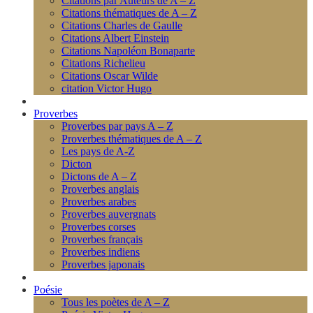
Citations par Auteurs de A – Z
Citations thématiques de A – Z
Citations Charles de Gaulle
Citations Albert Einstein
Citations Napoléon Bonaparte
Citations Richelieu
Citations Oscar Wilde
citation Victor Hugo
Proverbes
Proverbes par pays A – Z
Proverbes thématiques de A – Z
Les pays de A-Z
Dicton
Dictons de A – Z
Proverbes anglais
Proverbes arabes
Proverbes auvergnats
Proverbes corses
Proverbes français
Proverbes indiens
Proverbes japonais
Poésie
Tous les poètes de A – Z