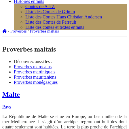
Histoires enfants
Contes de A à Z
Liste des Contes de Grimm
Liste des Contes Hans Christian Andersen
Liste des Contes de Perrault
Liste des contes et textes enfants
/
Proverbes
/
Proverbes maltais
Proverbes maltais
Découvrez aussi les :
Proverbes marocains
Proverbes martiniquais
Proverbes mauritaniens
Proverbes monégasques
Malte
Pays
La République de Malte se situe en Europe, au beau milieu de la
mer Méditerranée. Il s’agit d’un archipel regroupant huit îles dont
quatre seulement sont habitées. La terre la plus proche de l’archipel