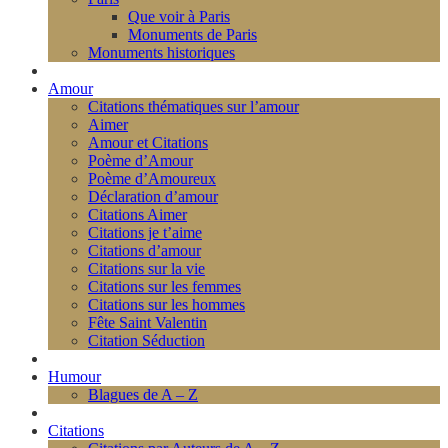
Que voir à Paris
Monuments de Paris
Monuments historiques
Amour
Citations thématiques sur l’amour
Aimer
Amour et Citations
Poème d’Amour
Poème d’Amoureux
Déclaration d’amour
Citations Aimer
Citations je t’aime
Citations d’amour
Citations sur la vie
Citations sur les femmes
Citations sur les hommes
Fête Saint Valentin
Citation Séduction
Humour
Blagues de A – Z
Citations