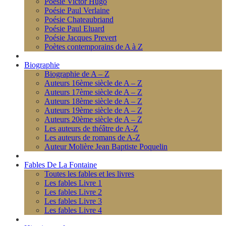
Poésie Victor Hugo
Poésie Paul Verlaine
Poésie Chateaubriand
Poésie Paul Eluard
Poésie Jacques Prevert
Poètes contemporains de A à Z
Biographie
Biographie de A – Z
Auteurs 16ème siècle de A – Z
Auteurs 17ème siècle de A – Z
Auteurs 18ème siècle de A – Z
Auteurs 19ème siècle de A – Z
Auteurs 20ème siècle de A – Z
Les auteurs de théâtre de A-Z
Les auteurs de romans de A-Z
Auteur Molière Jean Baptiste Poquelin
Fables De La Fontaine
Toutes les fables et les livres
Les fables Livre 1
Les fables Livre 2
Les fables Livre 3
Les fables Livre 4