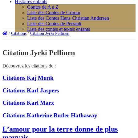
Histoires enfants
Contes de A à Z
Liste des Contes de Grimm
Liste des Contes Hans Christian Andersen
Liste des Contes de Perrault
Liste des contes et textes enfants
/
Citations
/
Citation Jyrki Pellinen
Citation Jyrki Pellinen
Découvrez les citations de :
Citations Kaj Munk
Citations Karl Jaspers
Citations Karl Marx
Citations Katherine Butler Hathaway
L’amour pour la terre donne de plus
mauvais