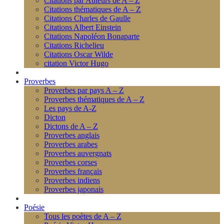
Citations par Auteurs de A – Z
Citations thématiques de A – Z
Citations Charles de Gaulle
Citations Albert Einstein
Citations Napoléon Bonaparte
Citations Richelieu
Citations Oscar Wilde
citation Victor Hugo
Proverbes
Proverbes par pays A – Z
Proverbes thématiques de A – Z
Les pays de A-Z
Dicton
Dictons de A – Z
Proverbes anglais
Proverbes arabes
Proverbes auvergnats
Proverbes corses
Proverbes français
Proverbes indiens
Proverbes japonais
Poésie
Tous les poètes de A – Z