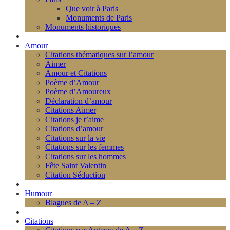
Que voir à Paris
Monuments de Paris
Monuments historiques
Amour
Citations thématiques sur l’amour
Aimer
Amour et Citations
Poème d’Amour
Poème d’Amoureux
Déclaration d’amour
Citations Aimer
Citations je t’aime
Citations d’amour
Citations sur la vie
Citations sur les femmes
Citations sur les hommes
Fête Saint Valentin
Citation Séduction
Humour
Blagues de A – Z
Citations