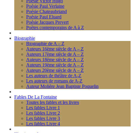
Poésie Victor Hugo
Poésie Paul Verlaine
Poésie Chateaubriand
Poésie Paul Eluard
Poésie Jacques Prevert
Poètes contemporains de A à Z
Biographie
Biographie de A – Z
Auteurs 16ème siècle de A – Z
Auteurs 17ème siècle de A – Z
Auteurs 18ème siècle de A – Z
Auteurs 19ème siècle de A – Z
Auteurs 20ème siècle de A – Z
Les auteurs de théâtre de A-Z
Les auteurs de romans de A-Z
Auteur Molière Jean Baptiste Poquelin
Fables De La Fontaine
Toutes les fables et les livres
Les fables Livre 1
Les fables Livre 2
Les fables Livre 3
Les fables Livre 4