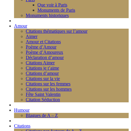
Que voir à Paris
Monuments de Paris
Monuments historiques
Amour
Citations thématiques sur l’amour
Aimer
Amour et Citations
Poème d’Amour
Poème d’Amoureux
Déclaration d’amour
Citations Aimer
Citations je t’aime
Citations d’amour
Citations sur la vie
Citations sur les femmes
Citations sur les hommes
Fête Saint Valentin
Citation Séduction
Humour
Blagues de A – Z
Citations