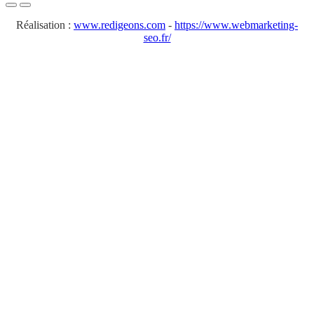
Réalisation :
www.redigeons.com
-
https://www.webmarketing-
seo.fr/