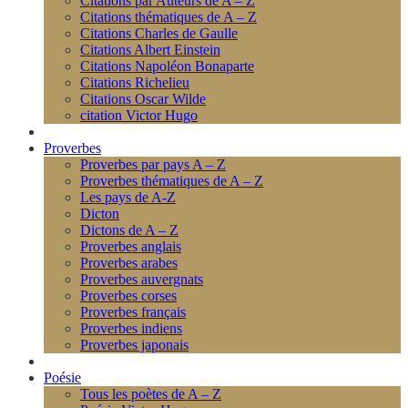
Citations par Auteurs de A – Z
Citations thématiques de A – Z
Citations Charles de Gaulle
Citations Albert Einstein
Citations Napoléon Bonaparte
Citations Richelieu
Citations Oscar Wilde
citation Victor Hugo
Proverbes
Proverbes par pays A – Z
Proverbes thématiques de A – Z
Les pays de A-Z
Dicton
Dictons de A – Z
Proverbes anglais
Proverbes arabes
Proverbes auvergnats
Proverbes corses
Proverbes français
Proverbes indiens
Proverbes japonais
Poésie
Tous les poètes de A – Z