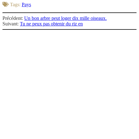
Tags:
Pays
Précédent:
Un bon arbre peut loger dix mille oiseaux.
Suivant:
Tu ne peux pas obtenir du riz en