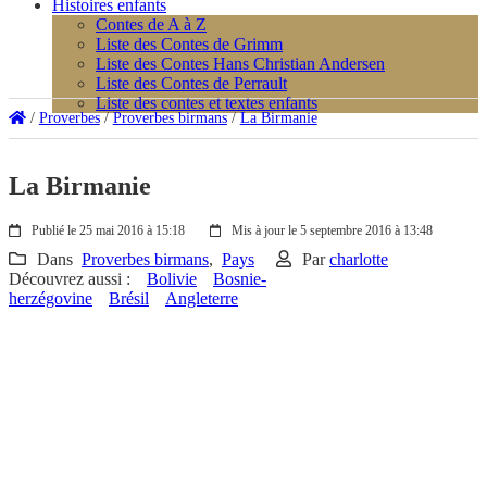
Histoires enfants
Contes de A à Z
Liste des Contes de Grimm
Liste des Contes Hans Christian Andersen
Liste des Contes de Perrault
Liste des contes et textes enfants
/
Proverbes
/
Proverbes birmans
/
La Birmanie
La Birmanie
Publié le 25 mai 2016 à 15:18
Mis à jour le 5 septembre 2016 à 13:48
Dans
Proverbes birmans
,
Pays
Par
charlotte
Découvrez aussi :
Bolivie
Bosnie-
herzégovine
Brésil
Angleterre