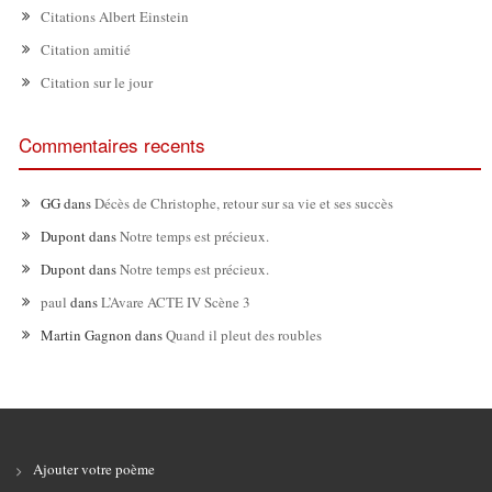
Citations Albert Einstein
Citation amitié
Citation sur le jour
Commentaires recents
GG
dans
Décès de Christophe, retour sur sa vie et ses succès
Dupont
dans
Notre temps est précieux.
Dupont
dans
Notre temps est précieux.
paul
dans
L’Avare ACTE IV Scène 3
Martin Gagnon
dans
Quand il pleut des roubles
Ajouter votre poème