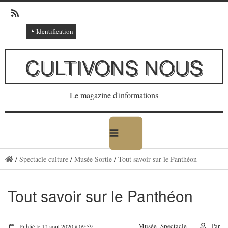
Identification
Connexion
CULTIVONS NOUS
Connexion via Facebook
Inscription
Le magazine d'informations
Ajout texte ou poème
/
Spectacle culture
/
Musée Sortie
/
Tout savoir sur le Panthéon
Tout savoir sur le Panthéon
Musée
Spectacle
Par
Publié le 12 août 2020 à 09:59