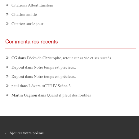
Citations Albert Einstein
Citation amitié
Citation sur le jour
Commentaires recents
GG
dans
Décès de Christophe, retour sur sa vie et ses succès
Dupont
dans
Notre temps est précieux.
Dupont
dans
Notre temps est précieux.
paul
dans
L’Avare ACTE IV Scène 3
Martin Gagnon
dans
Quand il pleut des roubles
Ajouter votre poème