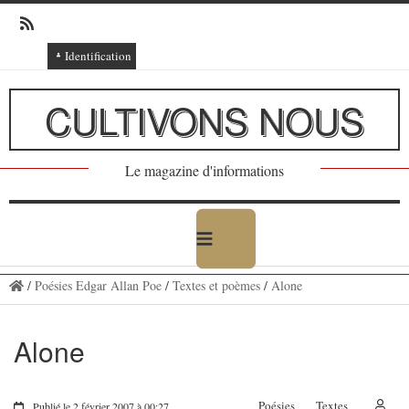
Identification
Connexion
CULTIVONS NOUS
Connexion via Facebook
Inscription
Le magazine d'informations
Ajout texte ou poème
/
Poésies Edgar Allan Poe
/
Textes et poèmes
/
Alone
Alone
Poésies
Textes
Publié le 2 février 2007 à 00:27