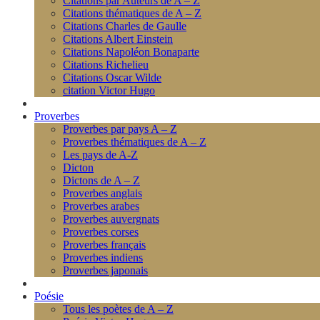
Citations par Auteurs de A – Z
Citations thématiques de A – Z
Citations Charles de Gaulle
Citations Albert Einstein
Citations Napoléon Bonaparte
Citations Richelieu
Citations Oscar Wilde
citation Victor Hugo
Proverbes
Proverbes par pays A – Z
Proverbes thématiques de A – Z
Les pays de A-Z
Dicton
Dictons de A – Z
Proverbes anglais
Proverbes arabes
Proverbes auvergnats
Proverbes corses
Proverbes français
Proverbes indiens
Proverbes japonais
Poésie
Tous les poètes de A – Z