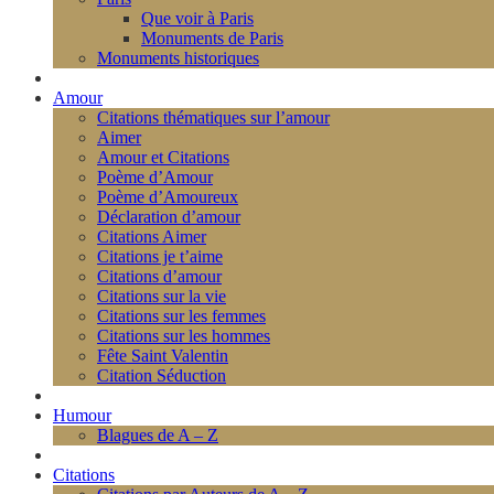
Que voir à Paris
Monuments de Paris
Monuments historiques
Amour
Citations thématiques sur l’amour
Aimer
Amour et Citations
Poème d’Amour
Poème d’Amoureux
Déclaration d’amour
Citations Aimer
Citations je t’aime
Citations d’amour
Citations sur la vie
Citations sur les femmes
Citations sur les hommes
Fête Saint Valentin
Citation Séduction
Humour
Blagues de A – Z
Citations