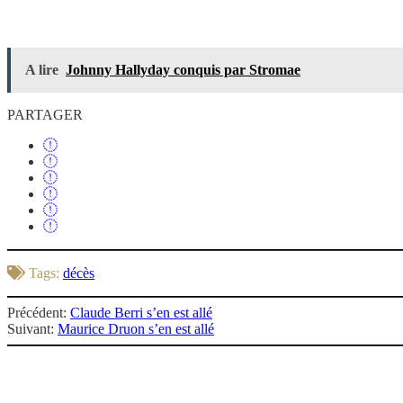
A lire
Johnny Hallyday conquis par Stromae
PARTAGER
Tags:
décès
Précédent:
Claude Berri s’en est allé
Suivant:
Maurice Druon s’en est allé