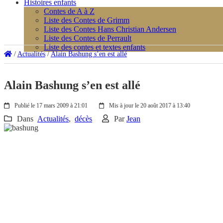
Histoires enfants
Contes de A à Z
Liste des Contes de Grimm
Liste des Contes Hans Christian Andersen
Liste des Contes de Perrault
Liste des contes et textes enfants
/
Actualités
/
Alain Bashung s’en est allé
Alain Bashung s’en est allé
Publié le 17 mars 2009 à 21:01
Mis à jour le 20 août 2017 à 13:40
Dans
Actualités
,
décès
Par
Jean