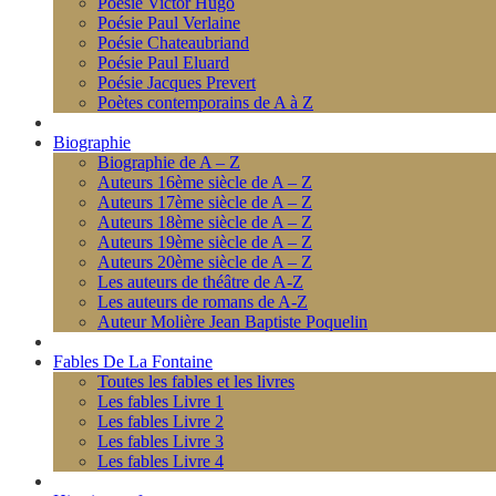
Poésie Victor Hugo
Poésie Paul Verlaine
Poésie Chateaubriand
Poésie Paul Eluard
Poésie Jacques Prevert
Poètes contemporains de A à Z
Biographie
Biographie de A – Z
Auteurs 16ème siècle de A – Z
Auteurs 17ème siècle de A – Z
Auteurs 18ème siècle de A – Z
Auteurs 19ème siècle de A – Z
Auteurs 20ème siècle de A – Z
Les auteurs de théâtre de A-Z
Les auteurs de romans de A-Z
Auteur Molière Jean Baptiste Poquelin
Fables De La Fontaine
Toutes les fables et les livres
Les fables Livre 1
Les fables Livre 2
Les fables Livre 3
Les fables Livre 4