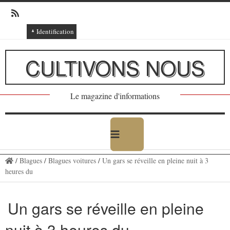
Identification
Connexion
CULTIVONS NOUS
Connexion via Facebook
Inscription
Le magazine d'informations
Ajout texte ou poème
/
Blagues
/
Blagues voitures
/
Un gars se réveille en pleine nuit à 3
heures du
Un gars se réveille en pleine
nuit à 3 heures du