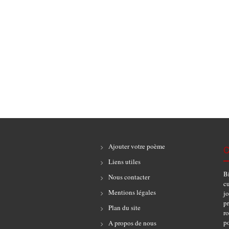
Ajouter votre poème
C
Liens utiles
B
Nous contacter
cu
Mentions légales
jo
pr
Plan du site
r
po
A propos de nous