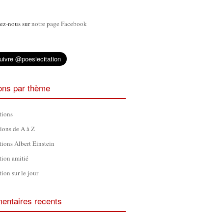
ez-nous sur
notre page Facebook
ions par thème
tions
tions de A à Z
tions Albert Einstein
tion amitié
tion sur le jour
ntaires recents