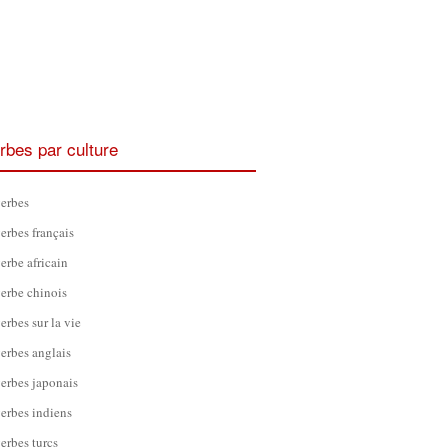
rbes par culture
erbes
erbes français
erbe africain
erbe chinois
erbes sur la vie
erbes anglais
erbes japonais
erbes indiens
erbes turcs