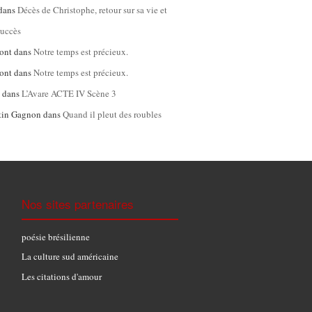
dans
Décès de Christophe, retour sur sa vie et
succès
ont
dans
Notre temps est précieux.
ont
dans
Notre temps est précieux.
l
dans
L’Avare ACTE IV Scène 3
tin Gagnon
dans
Quand il pleut des roubles
Nos sites partenaires
poésie brésilienne
La culture sud américaine
Les citations d'amour