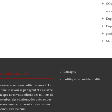
GG
ses 
Dup
Dup
pau
Mar
Lemagny
ultivonsnous.fr
Politique de confidentialité
ienvenue sur www.cultivonsnous.fr. La
lture le savoir se partagent et c'est avec
ie que nous vous offrons des milliers de
overbes, des citations, des poèmes des
omans. Soumettez aussi vos textes vos
èmes, aux lecteurs.