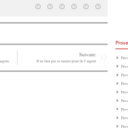
Prove
Suivant:
Prov
magine.
Il ne faut pas se marier pour de l’argent
Prov
Prov
Prov
Prov
Prov
Prov
Prov
Prov