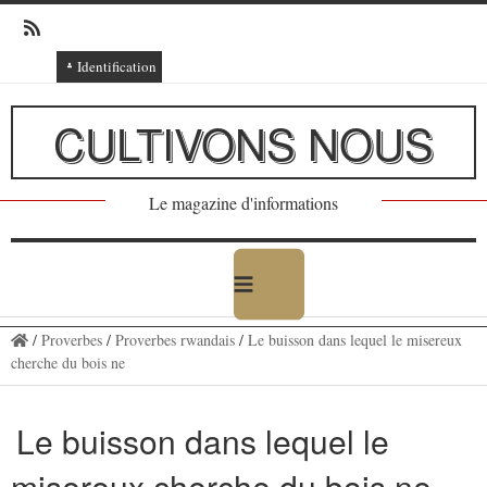
Identification
Connexion
CULTIVONS NOUS
Connexion via Facebook
Inscription
Le magazine d'informations
Ajout texte ou poème
/
Proverbes
/
Proverbes rwandais
/
Le buisson dans lequel le misereux
cherche du bois ne
Le buisson dans lequel le
misereux cherche du bois ne