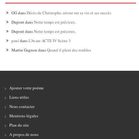
GG
dans
Décès de Christophe, retour sur sa vie et ses succès
Dupont
dans
Notre temps est précieux.
Dupont
dans
Notre temps est précieux.
paul
dans
L’Avare ACTE IV Scène 3
Martin Gagnon
dans
Quand il pleut des roubles
Ajouter votre poème
Liens utiles
Nous contacter
Mentions légales
Plan du site
A propos de nous