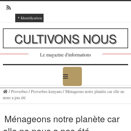
Identification
Connexion
CULTIVONS NOUS
Connexion via Facebook
Inscription
Le magazine d'informations
Ajout texte ou poème
/
Proverbes
/
Proverbes kenyans
/
Ménageons notre planète car elle ne
nous a pas été
Ménageons notre planète car
elle ne nous a pas été