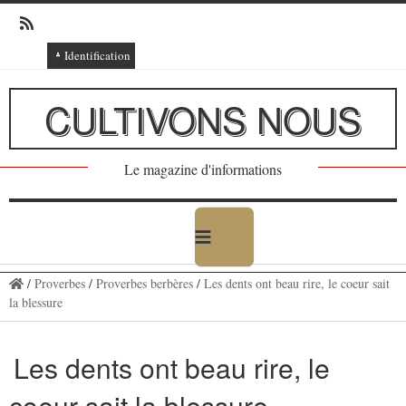
Identification
Connexion
CULTIVONS NOUS
Connexion via Facebook
Inscription
Le magazine d'informations
Ajout texte ou poème
/
Proverbes
/
Proverbes berbères
/
Les dents ont beau rire, le coeur sait
la blessure
Les dents ont beau rire, le
coeur sait la blessure