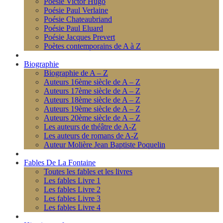
Poésie Victor Hugo
Poésie Paul Verlaine
Poésie Chateaubriand
Poésie Paul Eluard
Poésie Jacques Prevert
Poètes contemporains de A à Z
Biographie
Biographie de A – Z
Auteurs 16ème siècle de A – Z
Auteurs 17ème siècle de A – Z
Auteurs 18ème siècle de A – Z
Auteurs 19ème siècle de A – Z
Auteurs 20ème siècle de A – Z
Les auteurs de théâtre de A-Z
Les auteurs de romans de A-Z
Auteur Molière Jean Baptiste Poquelin
Fables De La Fontaine
Toutes les fables et les livres
Les fables Livre 1
Les fables Livre 2
Les fables Livre 3
Les fables Livre 4