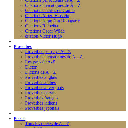
Citations par Auteurs de A – Z
Citations thématiques de A – Z
Citations Charles de Gaulle
Citations Albert Einstein
Citations Napoléon Bonaparte
Citations Richelieu
Citations Oscar Wilde
citation Victor Hugo
Proverbes
Proverbes par pays A – Z
Proverbes thématiques de A – Z
Les pays de A-Z
Dicton
Dictons de A – Z
Proverbes anglais
Proverbes arabes
Proverbes auvergnats
Proverbes corses
Proverbes français
Proverbes indiens
Proverbes japonais
Poésie
Tous les poètes de A – Z