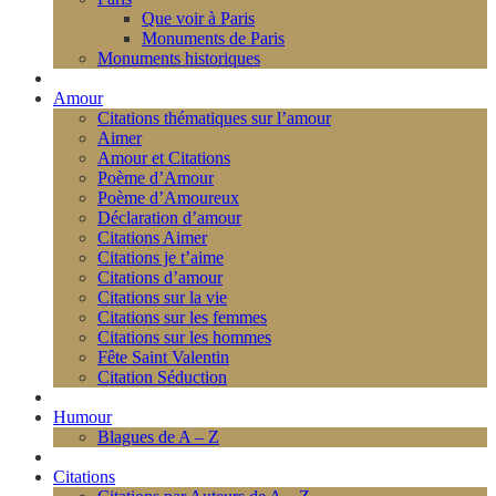
Que voir à Paris
Monuments de Paris
Monuments historiques
Amour
Citations thématiques sur l’amour
Aimer
Amour et Citations
Poème d’Amour
Poème d’Amoureux
Déclaration d’amour
Citations Aimer
Citations je t’aime
Citations d’amour
Citations sur la vie
Citations sur les femmes
Citations sur les hommes
Fête Saint Valentin
Citation Séduction
Humour
Blagues de A – Z
Citations