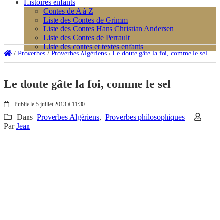
Histoires enfants
Contes de A à Z
Liste des Contes de Grimm
Liste des Contes Hans Christian Andersen
Liste des Contes de Perrault
Liste des contes et textes enfants
/
Proverbes
/
Proverbes Algériens
/
Le doute gâte la foi, comme le sel
Le doute gâte la foi, comme le sel
Publié le 5 juillet 2013 à 11:30
Dans
Proverbes Algériens
,
Proverbes philosophiques
Par
Jean