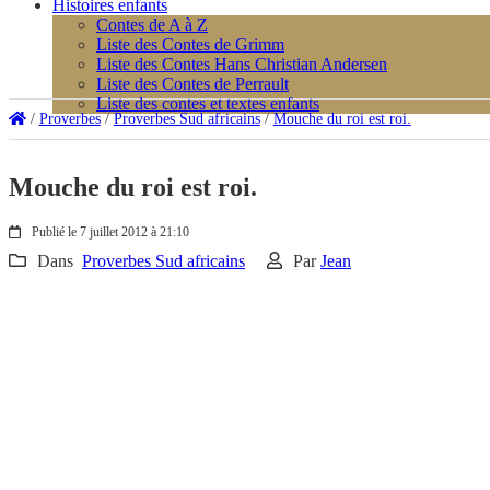
Histoires enfants
Contes de A à Z
Liste des Contes de Grimm
Liste des Contes Hans Christian Andersen
Liste des Contes de Perrault
Liste des contes et textes enfants
/
Proverbes
/
Proverbes Sud africains
/
Mouche du roi est roi.
Mouche du roi est roi.
Publié le 7 juillet 2012 à 21:10
Dans
Proverbes Sud africains
Par
Jean