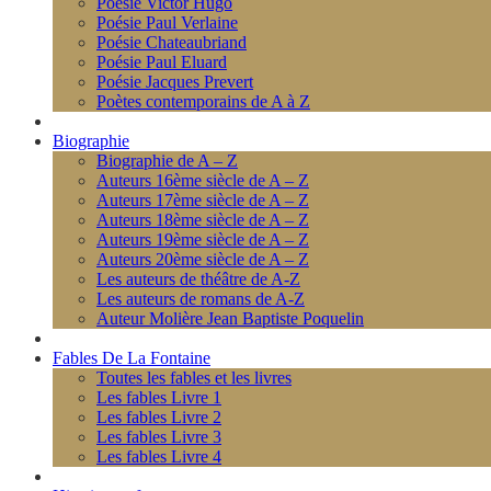
Poésie Victor Hugo
Poésie Paul Verlaine
Poésie Chateaubriand
Poésie Paul Eluard
Poésie Jacques Prevert
Poètes contemporains de A à Z
Biographie
Biographie de A – Z
Auteurs 16ème siècle de A – Z
Auteurs 17ème siècle de A – Z
Auteurs 18ème siècle de A – Z
Auteurs 19ème siècle de A – Z
Auteurs 20ème siècle de A – Z
Les auteurs de théâtre de A-Z
Les auteurs de romans de A-Z
Auteur Molière Jean Baptiste Poquelin
Fables De La Fontaine
Toutes les fables et les livres
Les fables Livre 1
Les fables Livre 2
Les fables Livre 3
Les fables Livre 4