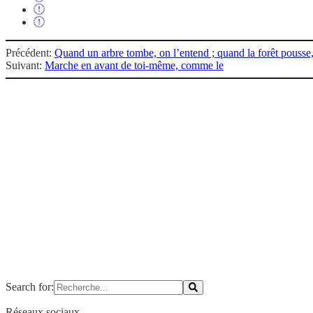
Précédent:
Quand un arbre tombe, on l’entend ; quand la forêt pousse
Suivant:
Marche en avant de toi-même, comme le
Search for:
Réseaux sociaux