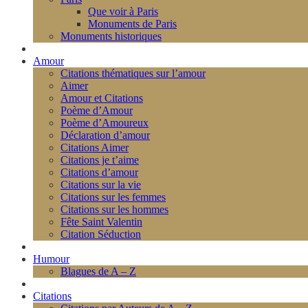
Que voir à Paris
Monuments de Paris
Monuments historiques
Amour
Citations thématiques sur l’amour
Aimer
Amour et Citations
Poème d’Amour
Poème d’Amoureux
Déclaration d’amour
Citations Aimer
Citations je t’aime
Citations d’amour
Citations sur la vie
Citations sur les femmes
Citations sur les hommes
Fête Saint Valentin
Citation Séduction
Humour
Blagues de A – Z
Citations