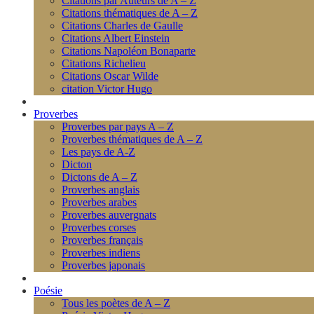
Citations par Auteurs de A – Z
Citations thématiques de A – Z
Citations Charles de Gaulle
Citations Albert Einstein
Citations Napoléon Bonaparte
Citations Richelieu
Citations Oscar Wilde
citation Victor Hugo
Proverbes
Proverbes par pays A – Z
Proverbes thématiques de A – Z
Les pays de A-Z
Dicton
Dictons de A – Z
Proverbes anglais
Proverbes arabes
Proverbes auvergnats
Proverbes corses
Proverbes français
Proverbes indiens
Proverbes japonais
Poésie
Tous les poètes de A – Z