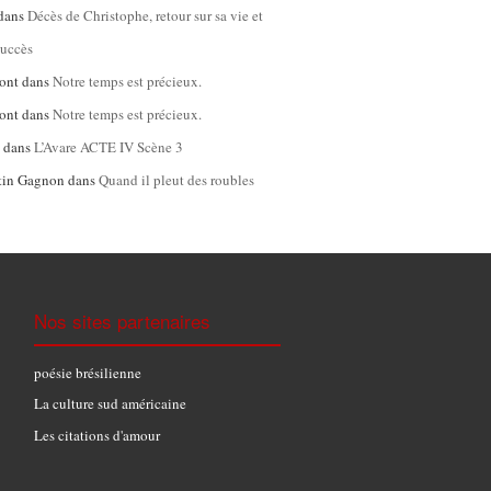
dans
Décès de Christophe, retour sur sa vie et
succès
ont
dans
Notre temps est précieux.
ont
dans
Notre temps est précieux.
l
dans
L’Avare ACTE IV Scène 3
tin Gagnon
dans
Quand il pleut des roubles
Nos sites partenaires
poésie brésilienne
La culture sud américaine
Les citations d'amour