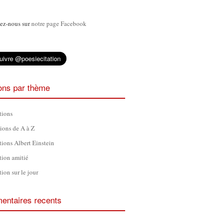
ez-nous sur
notre page Facebook
ions par thème
tions
tions de A à Z
tions Albert Einstein
tion amitié
tion sur le jour
ntaires recents