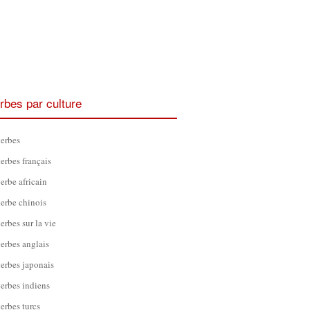
rbes par culture
erbes
erbes français
erbe africain
erbe chinois
erbes sur la vie
erbes anglais
erbes japonais
erbes indiens
erbes turcs