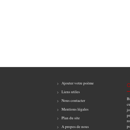
Ajouter votre poème
C
Liens utiles
B
Nous contacter
cu
Mentions légales
jo
pr
Plan du site
r
po
A propos de nous