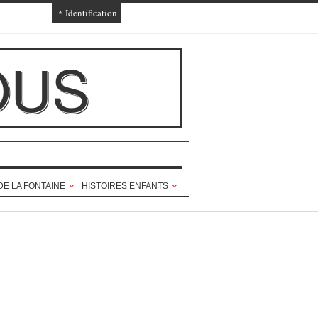
Identification
Connexion
OUS
Connexion via Facebook
Inscription
Ajout texte ou poème
DE LA FONTAINE
HISTOIRES ENFANTS