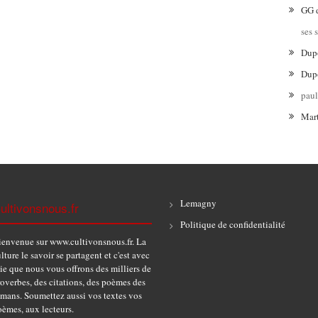
GG
ses 
Dup
Dup
pau
Mar
Lemagny
ultivonsnous.fr
Politique de confidentialité
ienvenue sur www.cultivonsnous.fr. La
lture le savoir se partagent et c'est avec
ie que nous vous offrons des milliers de
overbes, des citations, des poèmes des
omans. Soumettez aussi vos textes vos
èmes, aux lecteurs.