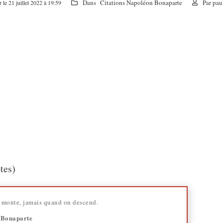
Dans
Citations Napoléon Bonaparte
Par
pau
 le 21 juillet 2022 à 19:59
otes)
n monte, jamais quand on descend.
 Bonaparte