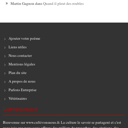
Martin Gagnon
dans
Quand il pleut des roubles
Ajouter votre poème
Liens utiles
Nous contacter
Mentions légales
Plan du site
A propos de nous
Parlons Entreprise
Vétérinaires
Cultivonsnous.fr
Bienvenue sur www.cultivonsnous.fr. La culture le savoir se partagent et c'est
avec joie que nous vous offrons des milliers de proverbes, des citations, des