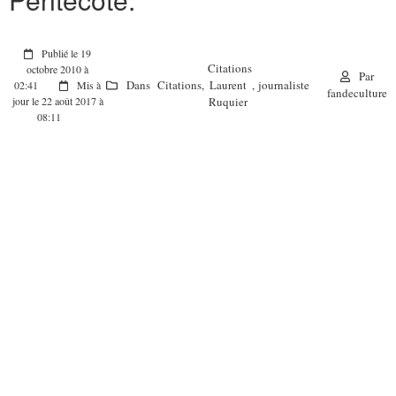
Publié le 19
Citations
octobre 2010 à
Par
Dans
Citations
,
Laurent
,
journaliste
02:41
Mis à
fandeculture
Ruquier
jour le 22 août 2017 à
08:11