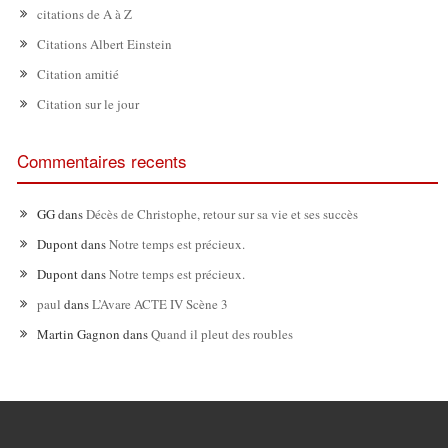
citations de A à Z
Citations Albert Einstein
Citation amitié
Citation sur le jour
Commentaires recents
GG
dans
Décès de Christophe, retour sur sa vie et ses succès
Dupont
dans
Notre temps est précieux.
Dupont
dans
Notre temps est précieux.
paul
dans
L’Avare ACTE IV Scène 3
Martin Gagnon
dans
Quand il pleut des roubles