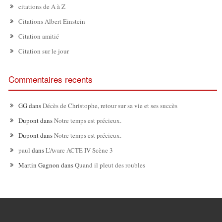
citations de A à Z
Citations Albert Einstein
Citation amitié
Citation sur le jour
Commentaires recents
GG
dans
Décès de Christophe, retour sur sa vie et ses succès
Dupont
dans
Notre temps est précieux.
Dupont
dans
Notre temps est précieux.
paul
dans
L’Avare ACTE IV Scène 3
Martin Gagnon
dans
Quand il pleut des roubles