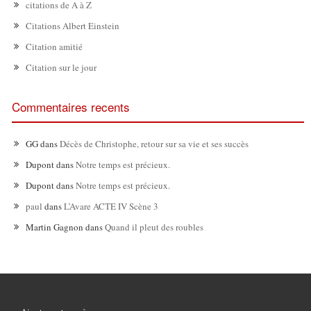
citations de A à Z
Citations Albert Einstein
Citation amitié
Citation sur le jour
Commentaires recents
GG
dans
Décès de Christophe, retour sur sa vie et ses succès
Dupont
dans
Notre temps est précieux.
Dupont
dans
Notre temps est précieux.
paul
dans
L’Avare ACTE IV Scène 3
Martin Gagnon
dans
Quand il pleut des roubles