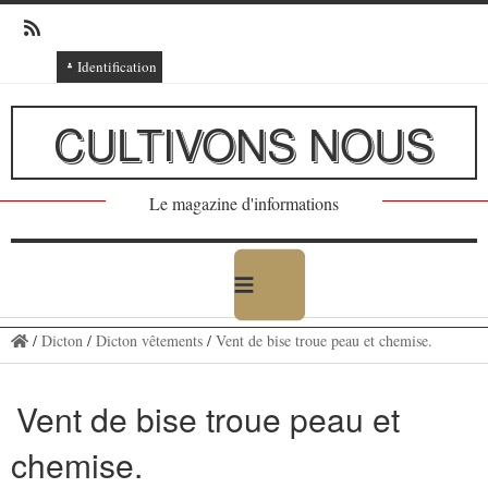
Identification
Connexion
CULTIVONS NOUS
Connexion via Facebook
Inscription
Le magazine d'informations
Ajout texte ou poème
/
Dicton
/
Dicton vêtements
/
Vent de bise troue peau et chemise.
Vent de bise troue peau et
chemise.