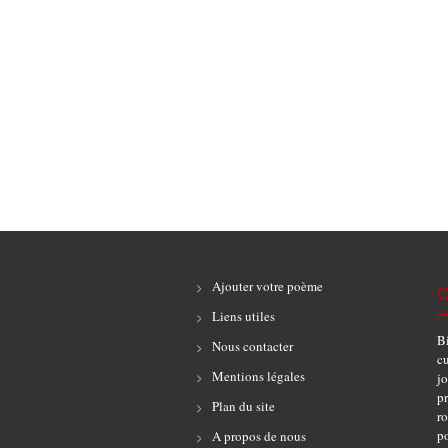
Ajouter votre poème
C
Liens utiles
B
Nous contacter
cu
Mentions légales
jo
pr
Plan du site
r
po
A propos de nous