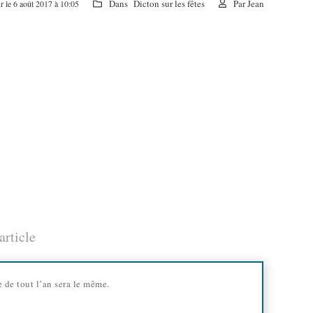
Dans
Dicton sur les fêtes
Par
Jean
r le 6 août 2017 à 10:05
article
 de tout l’an sera le même.