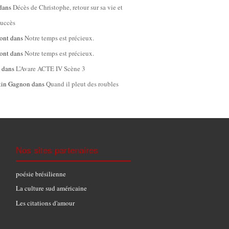
dans
Décès de Christophe, retour sur sa vie et
succès
ont
dans
Notre temps est précieux.
ont
dans
Notre temps est précieux.
l
dans
L’Avare ACTE IV Scène 3
tin Gagnon
dans
Quand il pleut des roubles
Nos sites partenaires
poésie brésilienne
La culture sud américaine
Les citations d'amour