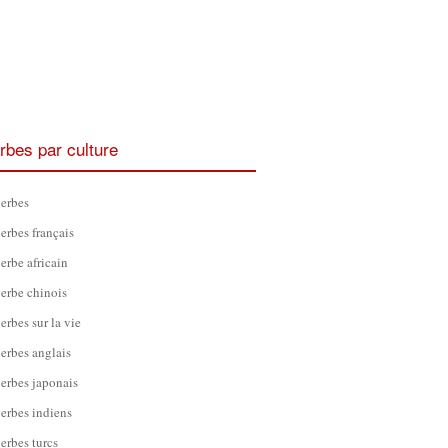
rbes par culture
erbes
erbes français
erbe africain
erbe chinois
erbes sur la vie
erbes anglais
erbes japonais
erbes indiens
erbes turcs