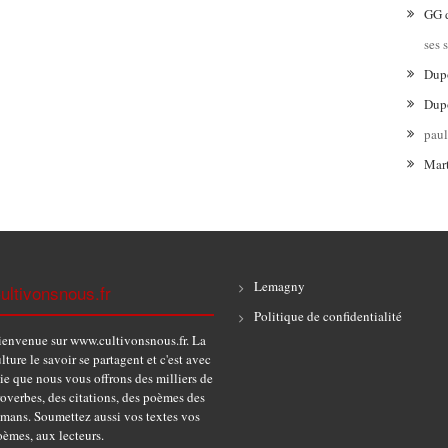
GG
ses 
Dup
Dup
pau
Mar
Lemagny
ultivonsnous.fr
Politique de confidentialité
ienvenue sur www.cultivonsnous.fr. La
lture le savoir se partagent et c'est avec
ie que nous vous offrons des milliers de
overbes, des citations, des poèmes des
omans. Soumettez aussi vos textes vos
èmes, aux lecteurs.