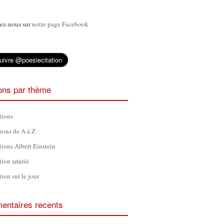
ez-nous sur
notre page Facebook
ions par thème
tions
tions de A à Z
tions Albert Einstein
tion amitié
tion sur le jour
ntaires recents