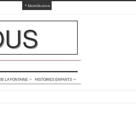
Identification
Connexion
OUS
Connexion via Facebook
Inscription
Ajout texte ou poème
DE LA FONTAINE
HISTOIRES ENFANTS