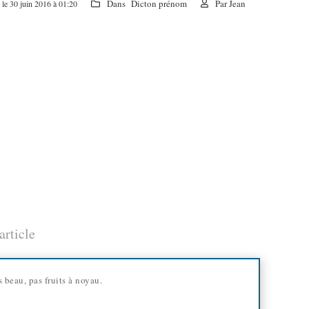
Dans
Dicton prénom
Par
Jean
 le 30 juin 2016 à 01:20
article
 beau, pas fruits à noyau.