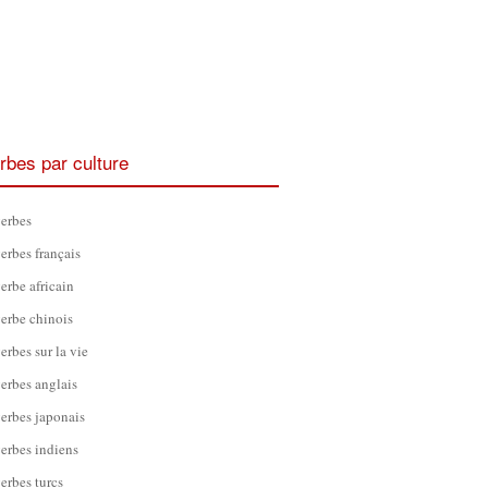
rbes par culture
erbes
erbes français
erbe africain
erbe chinois
erbes sur la vie
erbes anglais
erbes japonais
erbes indiens
erbes turcs