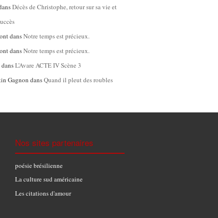
dans
Décès de Christophe, retour sur sa vie et
succès
ont
dans
Notre temps est précieux.
ont
dans
Notre temps est précieux.
l
dans
L’Avare ACTE IV Scène 3
tin Gagnon
dans
Quand il pleut des roubles
Nos sites partenaires
poésie brésilienne
La culture sud américaine
Les citations d'amour