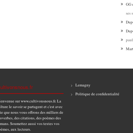
GG
ses 
Dup
Dup
pau
Mar
Lemagny
ultivonsnous.fr
Politique de confidentialité
ienvenue sur www.cultivonsnous.fr. La
lture le savoir se partagent et c'est avec
ie que nous vous offrons des milliers de
overbes, des citations, des poèmes des
omans. Soumettez aussi vos textes vos
èmes, aux lecteurs.