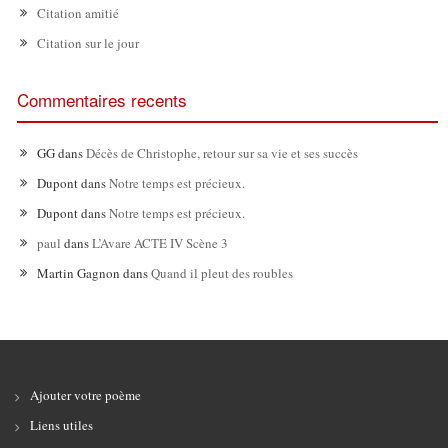
Citation amitié
Citation sur le jour
Commentaires recents
GG
dans
Décès de Christophe, retour sur sa vie et ses succès
Dupont
dans
Notre temps est précieux.
Dupont
dans
Notre temps est précieux.
paul
dans
L’Avare ACTE IV Scène 3
Martin Gagnon
dans
Quand il pleut des roubles
Ajouter votre poème
Liens utiles