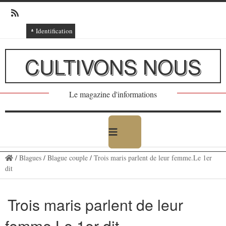
Identification
Connexion
CULTIVONS NOUS
Connexion via Facebook
Inscription
Le magazine d'informations
Ajout texte ou poème
/
Blagues
/
Blague couple
/
Trois maris parlent de leur femme.Le 1er
dit
Trois maris parlent de leur
femme.Le 1er dit