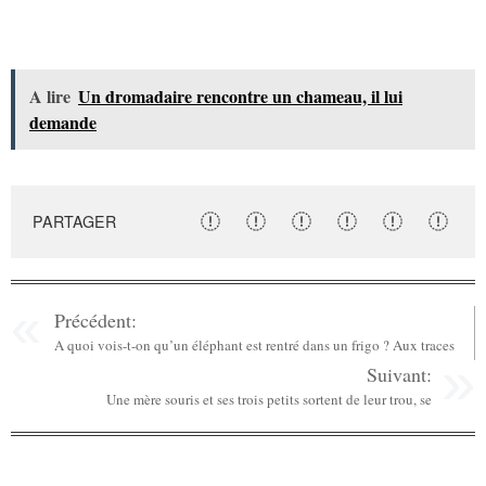
A lire
Un dromadaire rencontre un chameau, il lui
demande
PARTAGER
Précédent:
A quoi vois-t-on qu’un éléphant est rentré dans un frigo ? Aux traces
Suivant:
Une mère souris et ses trois petits sortent de leur trou, se