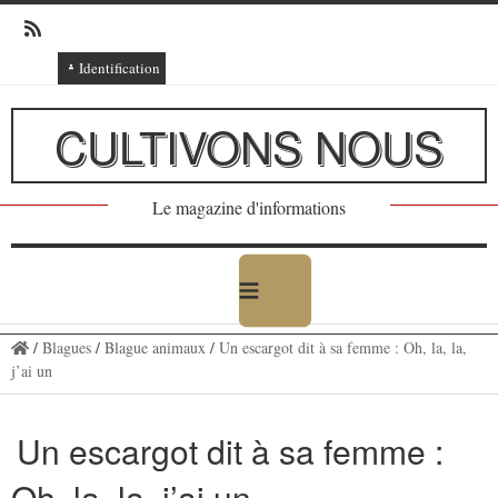
Identification
Connexion
CULTIVONS NOUS
Connexion via Facebook
Inscription
Le magazine d'informations
Ajout texte ou poème
/
Blagues
/
Blague animaux
/
Un escargot dit à sa femme : Oh, la, la,
j’ai un
Un escargot dit à sa femme :
Oh, la, la, j’ai un