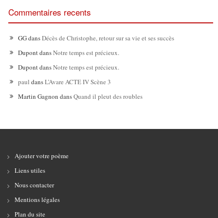
Commentaires recents
GG
dans
Décès de Christophe, retour sur sa vie et ses succès
Dupont
dans
Notre temps est précieux.
Dupont
dans
Notre temps est précieux.
paul
dans
L’Avare ACTE IV Scène 3
Martin Gagnon
dans
Quand il pleut des roubles
Ajouter votre poème
Liens utiles
Nous contacter
Mentions légales
Plan du site