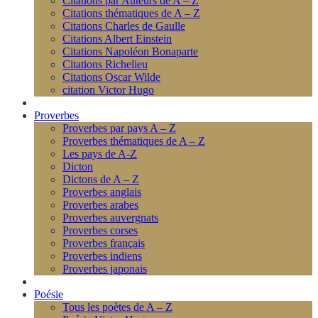
Citations par Auteurs de A – Z
Citations thématiques de A – Z
Citations Charles de Gaulle
Citations Albert Einstein
Citations Napoléon Bonaparte
Citations Richelieu
Citations Oscar Wilde
citation Victor Hugo
Proverbes
Proverbes par pays A – Z
Proverbes thématiques de A – Z
Les pays de A-Z
Dicton
Dictons de A – Z
Proverbes anglais
Proverbes arabes
Proverbes auvergnats
Proverbes corses
Proverbes français
Proverbes indiens
Proverbes japonais
Poésie
Tous les poètes de A – Z