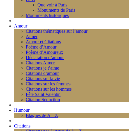
Que voir à Paris
Monuments de Paris
Monuments historiques
Amour
Citations thématiques sur l’amour
Aimer
Amour et Citations
Poème d’Amour
Poème d’Amoureux
Déclaration d’amour
Citations Aimer
Citations je t’aime
Citations d’amour
Citations sur la vie
Citations sur les femmes
Citations sur les hommes
Fête Saint Valentin
Citation Séduction
Humour
Blagues de A – Z
Citations