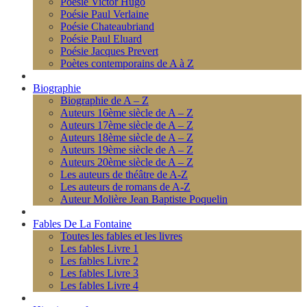
Poésie Victor Hugo
Poésie Paul Verlaine
Poésie Chateaubriand
Poésie Paul Eluard
Poésie Jacques Prevert
Poètes contemporains de A à Z
Biographie
Biographie de A – Z
Auteurs 16ème siècle de A – Z
Auteurs 17ème siècle de A – Z
Auteurs 18ème siècle de A – Z
Auteurs 19ème siècle de A – Z
Auteurs 20ème siècle de A – Z
Les auteurs de théâtre de A-Z
Les auteurs de romans de A-Z
Auteur Molière Jean Baptiste Poquelin
Fables De La Fontaine
Toutes les fables et les livres
Les fables Livre 1
Les fables Livre 2
Les fables Livre 3
Les fables Livre 4