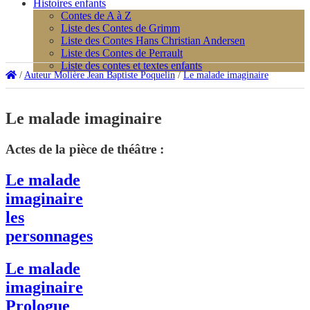
Histoires enfants
Contes de A à Z
Liste des Contes de Grimm
Liste des Contes Hans Christian Andersen
Liste des Contes de Perrault
Liste des contes et textes enfants
/
Auteur Molière Jean Baptiste Poquelin
/
Le malade imaginaire
Le malade imaginaire
Actes de la pièce de théâtre :
Le malade
imaginaire
les
personnages
Le malade
imaginaire
Prologue