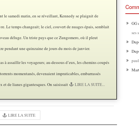
Comme
nt le samedi matin, en se réveillant, Kennedy se plaignit de
GG
èvre. Le temps changeait; le ciel, couvert de nuages épais, semblait
ses 
veau déluge. Un triste pays que ce Zungomero, où il pleut
Dup
tre pendant une quinzaine de jours du mois de janvier.
Dup
pau
as à assaillir les voyageurs; au-dessous d’eux, les chemins coupés
Mar
e torrents momentanés, devenaient impraticables, embarrassés
x et de lianes gigantesques. On saisissait
LIRE LA SUITE...
LIRE LA SUITE