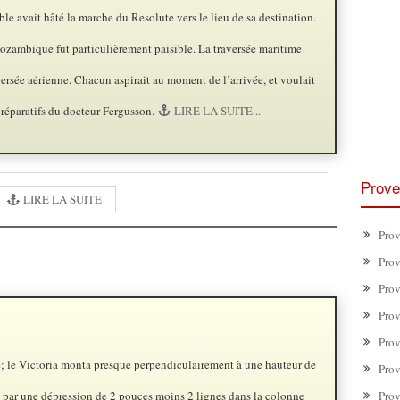
e avait hâté la marche du Resolute vers le lieu de sa destination.
zambique fut particulièrement paisible. La traversée maritime
aversée aérienne. Chacun aspirait au moment de l’arrivée, et voulait
préparatifs du docteur Fergusson.
LIRE LA SUITE...
Prove
LIRE LA SUITE
Prov
Prov
Prov
Prov
Prov
ré; le Victoria monta presque perpendiculairement à une hauteur de
Prov
e par une dépression de 2 pouces moins 2 lignes dans la colonne
Prov