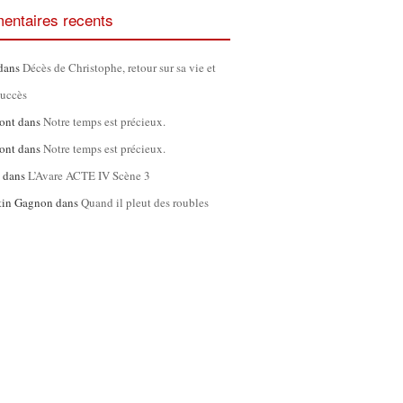
ntaires recents
dans
Décès de Christophe, retour sur sa vie et
succès
ont
dans
Notre temps est précieux.
ont
dans
Notre temps est précieux.
l
dans
L’Avare ACTE IV Scène 3
tin Gagnon
dans
Quand il pleut des roubles