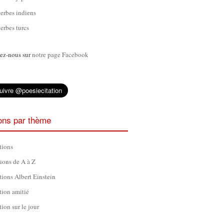
erbes indiens
erbes turcs
ez-nous sur
notre page Facebook
ions par thème
tions
tions de A à Z
tions Albert Einstein
tion amitié
tion sur le jour