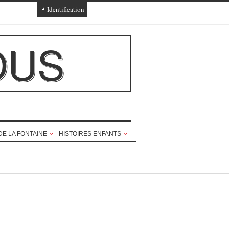
Identification
Connexion
OUS
Connexion via Facebook
Inscription
Ajout texte ou poème
DE LA FONTAINE
HISTOIRES ENFANTS