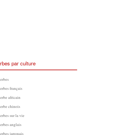
rbes par culture
erbes
erbes français
erbe africain
erbe chinois
erbes sur la vie
erbes anglais
erbes japonais