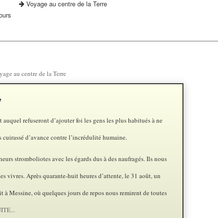
Voyage au centre de la Terre
ours
yage au centre de la Terre
V
t auquel refuseront d’ajouter foi les gens les plus habitués à ne
is cuirassé d’avance contre l’incrédulité humaine.
eurs stromboliotes avec les égards dus à des naufragés. Ils nous
s vivres. Après quarante-huit heures d’attente, le 31 août, un
it à Messine, où quelques jours de repos nous remirent de toutes
TE...