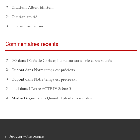
Citations Albert Einstein
Citation amitié
Citation sur le jour
Commentaires recents
GG
dans
Décès de Christophe, retour sur sa vie et ses succès
Dupont
dans
Notre temps est précieux.
Dupont
dans
Notre temps est précieux.
paul
dans
L’Avare ACTE IV Scène 3
Martin Gagnon
dans
Quand il pleut des roubles
Ajouter votre poème