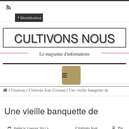
Identification
Connexion
CULTIVONS NOUS
Connexion via Facebook
Inscription
Le magazine d'informations
Ajout texte ou poème
/
Citations
/
Citations Jean Cocteau
/
Une vieille banquette de
Une vieille banquette de
Citations Jean
Par
Publié le 3 janvier 2011 à