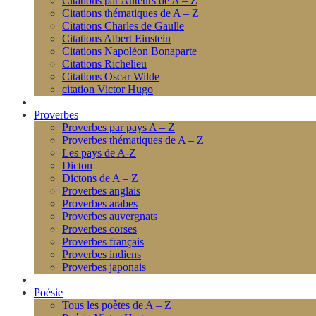
Citations par Auteurs de A – Z
Citations thématiques de A – Z
Citations Charles de Gaulle
Citations Albert Einstein
Citations Napoléon Bonaparte
Citations Richelieu
Citations Oscar Wilde
citation Victor Hugo
Proverbes
Proverbes par pays A – Z
Proverbes thématiques de A – Z
Les pays de A-Z
Dicton
Dictons de A – Z
Proverbes anglais
Proverbes arabes
Proverbes auvergnats
Proverbes corses
Proverbes français
Proverbes indiens
Proverbes japonais
Poésie
Tous les poètes de A – Z