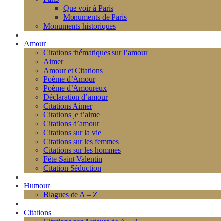
Que voir à Paris
Monuments de Paris
Monuments historiques
Amour
Citations thématiques sur l’amour
Aimer
Amour et Citations
Poème d’Amour
Poème d’Amoureux
Déclaration d’amour
Citations Aimer
Citations je t’aime
Citations d’amour
Citations sur la vie
Citations sur les femmes
Citations sur les hommes
Fête Saint Valentin
Citation Séduction
Humour
Blagues de A – Z
Citations