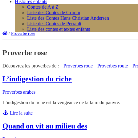
Histoires enfants
Contes de A à Z
Liste des Contes de Grimm
Liste des Contes Hans Christian Andersen
Liste des Contes de Perrault
Liste des contes et textes enfants
/
Proverbe rose
Proverbe rose
Découvrez les proverbes de :
Proverbes roue
Proverbes route
Pr
L’indigestion du riche
Proverbes arabes
L’indigestion du riche est la vengeance de la faim du pauvre.
Lire la suite
Quand on vit au milieu des