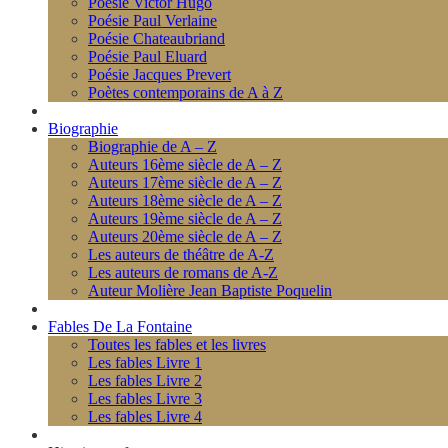
Poésie Victor Hugo
Poésie Paul Verlaine
Poésie Chateaubriand
Poésie Paul Eluard
Poésie Jacques Prevert
Poètes contemporains de A à Z
Biographie
Biographie de A – Z
Auteurs 16ème siècle de A – Z
Auteurs 17ème siècle de A – Z
Auteurs 18ème siècle de A – Z
Auteurs 19ème siècle de A – Z
Auteurs 20ème siècle de A – Z
Les auteurs de théâtre de A-Z
Les auteurs de romans de A-Z
Auteur Molière Jean Baptiste Poquelin
Fables De La Fontaine
Toutes les fables et les livres
Les fables Livre 1
Les fables Livre 2
Les fables Livre 3
Les fables Livre 4