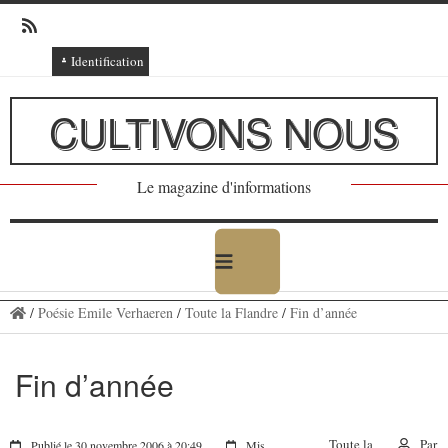
Identification
Connexion
CULTIVONS NOUS
Connexion via Facebook
Inscription
Le magazine d'informations
Ajout texte ou poème
/
Poésie Emile Verhaeren
/
Toute la Flandre
/
Fin d’année
Fin d’année
Toute la
Par
Publié le 30 novembre 2006 à 20:49
Mis