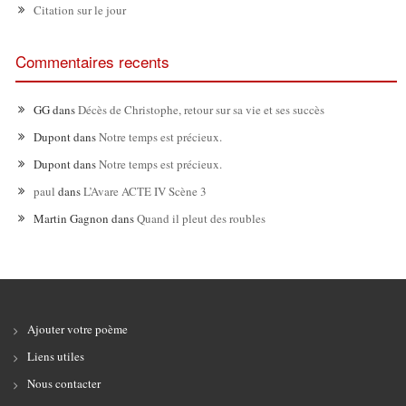
Citation sur le jour
Commentaires recents
GG
dans
Décès de Christophe, retour sur sa vie et ses succès
Dupont
dans
Notre temps est précieux.
Dupont
dans
Notre temps est précieux.
paul
dans
L’Avare ACTE IV Scène 3
Martin Gagnon
dans
Quand il pleut des roubles
Ajouter votre poème
Liens utiles
Nous contacter