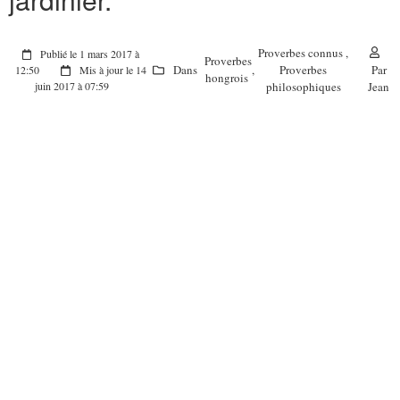
Proverbes connus
,
Publié le 1 mars 2017 à
Proverbes
Dans
,
Proverbes
Par
12:50
Mis à jour le 14
hongrois
philosophiques
Jean
juin 2017 à 07:59