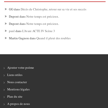
GG
dans
Décès de Christophe, retour sur sa vie et ses succès
Dupont
dans
Notre temps est précieux.
Dupont
dans
Notre temps est précieux.
paul
dans
L’Avare ACTE IV Scène 3
Martin Gagnon
dans
Quand il pleut des roubles
Ajouter votre poème
Liens utiles
Nous contacter
Mentions légales
Plan du site
A propos de nous